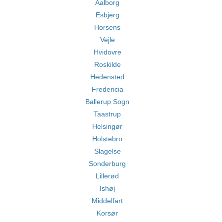
Aalborg
Esbjerg
Horsens
Vejle
Hvidovre
Roskilde
Hedensted
Fredericia
Ballerup Sogn
Taastrup
Helsingør
Holstebro
Slagelse
Sonderburg
Lillerød
Ishøj
Middelfart
Korsør