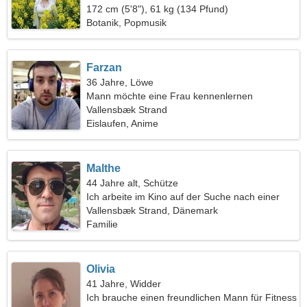
172 cm (5'8"), 61 kg (134 Pfund)
Botanik, Popmusik
Farzan
36 Jahre, Löwe
Mann möchte eine Frau kennenlernen
Vallensbæk Strand
Eislaufen, Anime
Malthe
44 Jahre alt, Schütze
Ich arbeite im Kino auf der Suche nach einer
verführerischen Frau
Vallensbæk Strand, Dänemark
Familie
Olivia
41 Jahre, Widder
Ich brauche einen freundlichen Mann für Fitness