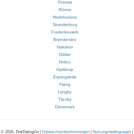
Grenaa
Rönne
Hedehusene
Skanderborg
Frederiksværk
Brønderslev
Nakskov
Odder
Hobro
Gjellerup
Espergærde
Fløng
Lyngby
Tårnby
Dänemark
© 2026, DnkDatingGo |
Datenschutzbestimmungen
|
Nutzungsbedingungen
|