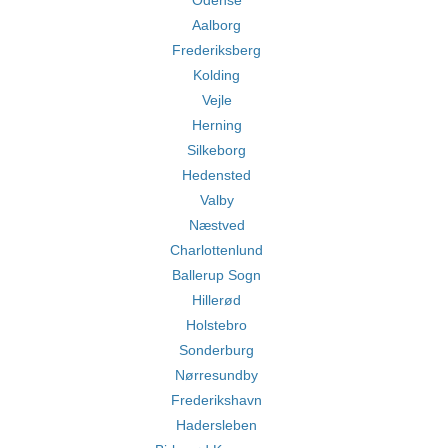
Odense
Aalborg
Frederiksberg
Kolding
Vejle
Herning
Silkeborg
Hedensted
Valby
Næstved
Charlottenlund
Ballerup Sogn
Hillerød
Holstebro
Sonderburg
Nørresundby
Frederikshavn
Hadersleben