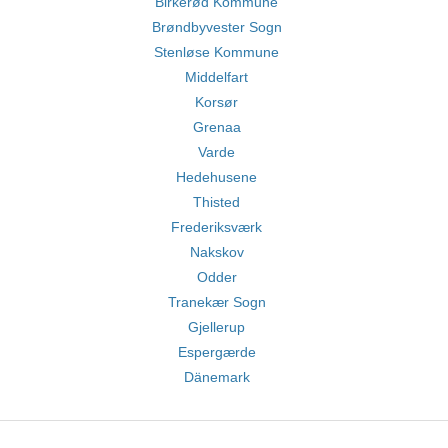
Birkerød Kommune
Brøndbyvester Sogn
Stenløse Kommune
Middelfart
Korsør
Grenaa
Varde
Hedehusene
Thisted
Frederiksværk
Nakskov
Odder
Tranekær Sogn
Gjellerup
Espergærde
Dänemark