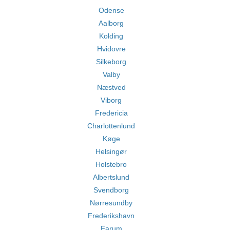
Odense
Aalborg
Kolding
Hvidovre
Silkeborg
Valby
Næstved
Viborg
Fredericia
Charlottenlund
Køge
Helsingør
Holstebro
Albertslund
Svendborg
Nørresundby
Frederikshavn
Farum