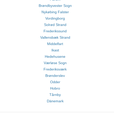
Brøndbyvester Sogn
Nykøbing Falster
Vordingborg
Solrød Strand
Frederikssund
Vallensbæk Strand
Middelfart
Ikast
Hedehusene
Værløse Sogn
Frederiksværk
Brønderslev
Odder
Hobro
Tårnby
Dänemark