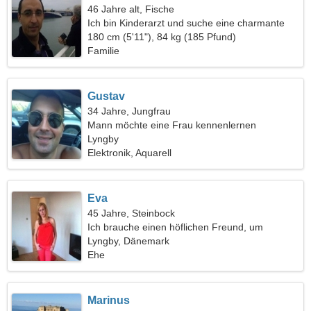
46 Jahre alt, Fische
Ich bin Kinderarzt und suche eine charmante
Frau
180 cm (5'11"), 84 kg (185 Pfund)
Familie
Gustav
34 Jahre, Jungfrau
Mann möchte eine Frau kennenlernen
Lyngby
Elektronik, Aquarell
Eva
45 Jahre, Steinbock
Ich brauche einen höflichen Freund, um
zusammen zu reisen
Lyngby, Dänemark
Ehe
Marinus