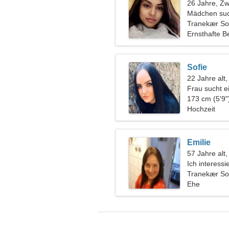
26 Jahre, Zwi
Mädchen suc
Tranekær S
Ernsthafte B
Sofie
22 Jahre alt,
Frau sucht 
173 cm (5'9"
Hochzeit
Emilie
57 Jahre alt
Ich interessi
Tranekær S
Ehe