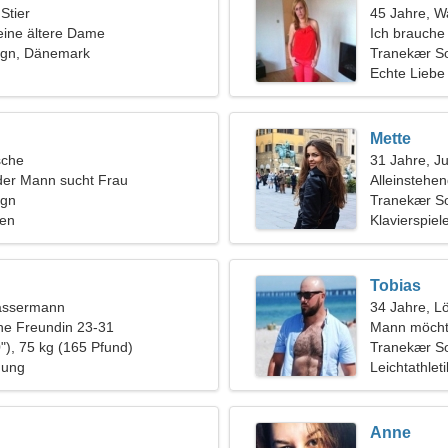
 Stier
45 Jahre, 
eine ältere Dame
Ich brauche
ogn, Dänemark
zusammen z
Tranekær S
Echte Liebe
Mette
sche
31 Jahre, J
der Mann sucht Frau
Alleinstehe
ogn
Tranekær S
gen
Klavierspiel
Tobias
assermann
34 Jahre, L
ine Freundin 23-31
Mann möcht
"), 75 kg (165 Pfund)
Tranekær S
hung
Leichtathlet
Anne