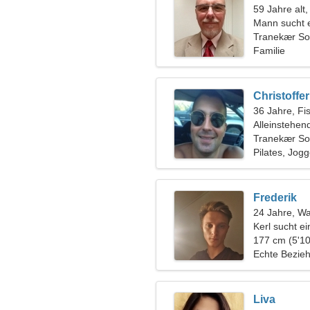
59 Jahre alt,
Mann sucht 
Tranekær S
Familie
Christoffer
36 Jahre, Fi
Alleinstehen
Tranekær S
Pilates, Jog
Frederik
24 Jahre, W
Kerl sucht e
177 cm (5'10
Echte Bezie
Liva