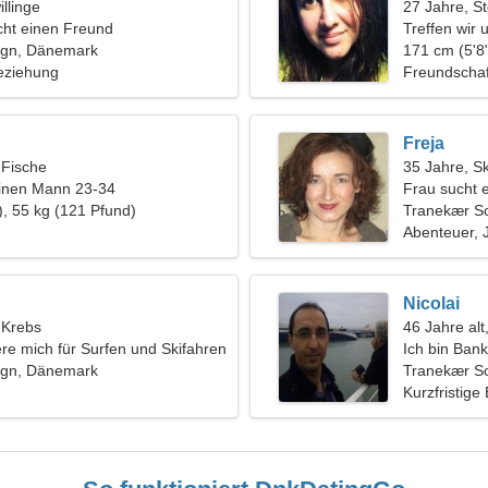
llinge
27 Jahre, S
ht einen Freund
Treffen wir 
ogn, Dänemark
171 cm (5'8"
eziehung
Freundschaf
Freja
 Fische
35 Jahre, S
einen Mann 23-34
Frau sucht 
), 55 kg (121 Pfund)
Tranekær S
Abenteuer, J
Nicolai
, Krebs
46 Jahre alt
ere mich für Surfen und Skifahren
Ich bin Bank
ogn, Dänemark
Frau
Tranekær S
Kurzfristige