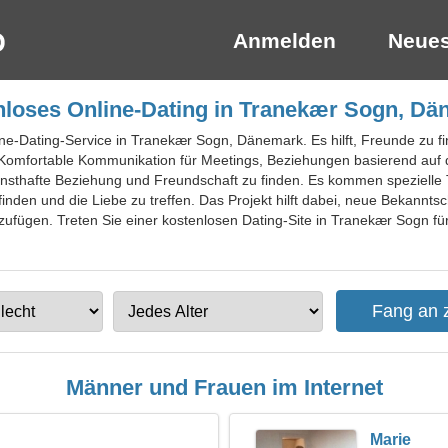
Anmelden
Neues
loses Online-Dating in Tranekær Sogn, D
ine-Dating-Service in Tranekær Sogn, Dänemark. Es hilft, Freunde zu fi
en. Komfortable Kommunikation für Meetings, Beziehungen basierend auf
ernsthafte Beziehung und Freundschaft zu finden. Es kommen spezielle 
nden und die Liebe zu treffen. Das Projekt hilft dabei, neue Bekanntsch
fügen. Treten Sie einer kostenlosen Dating-Site in Tranekær Sogn für
Männer und Frauen im Internet
Marie