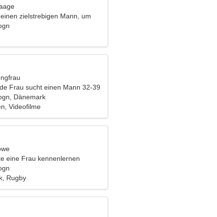
Waage
 einen zielstrebigen Mann, um
u reisen
ogn
ungfrau
nde Frau sucht einen Mann 32-39
ogn, Dänemark
en, Videofilme
öwe
e eine Frau kennenlernen
ogn
ik, Rugby