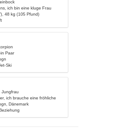
teinbock
uns, ich bin eine kluge Frau
), 48 kg (105 Pfund)
t
korpion
ein Paar
ogn
et-Ski
, Jungfrau
er, ich brauche eine fröhliche
ogn, Dänemark
 Beziehung