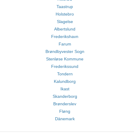
Taastrup
Holstebro
Slagelse
Albertslund
Frederikshavn
Farum
Brøndbyvester Sogn
Stenløse Kommune
Frederikssund
Tondern
Kalundborg
Ikast
Skanderborg
Brønderslev
Fløng
Dänemark