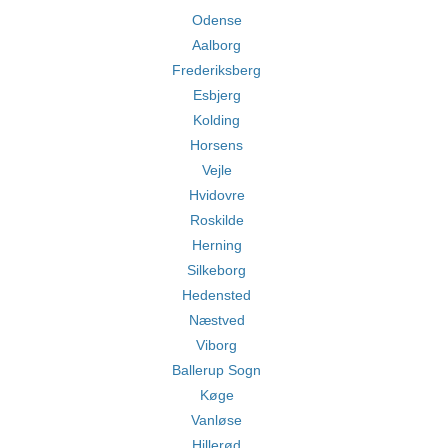
Odense
Aalborg
Frederiksberg
Esbjerg
Kolding
Horsens
Vejle
Hvidovre
Roskilde
Herning
Silkeborg
Hedensted
Næstved
Viborg
Ballerup Sogn
Køge
Vanløse
Hillerød