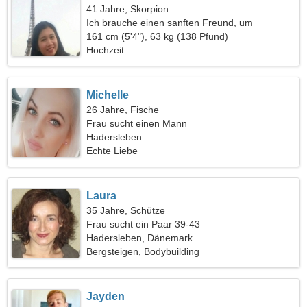
41 Jahre, Skorpion
Ich brauche einen sanften Freund, um
zusammen Ski zu fahren
161 cm (5'4"), 63 kg (138 Pfund)
Hochzeit
Michelle
26 Jahre, Fische
Frau sucht einen Mann
Hadersleben
Echte Liebe
Laura
35 Jahre, Schütze
Frau sucht ein Paar 39-43
Hadersleben, Dänemark
Bergsteigen, Bodybuilding
Jayden